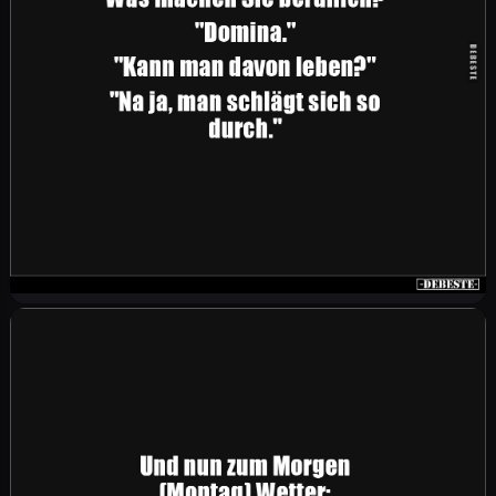
Bin jetzt offiziell Meganerin. Ich esse einfach
alles, was megagut schmeckt.