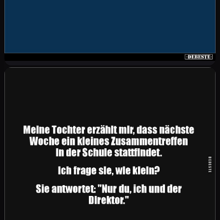
"Wieviel wiegst du eigentlich?" "Das sag ich
nicht!" "Och bitte, nur die ersten drei Zahlen!"