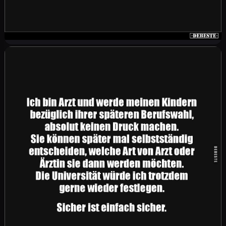
Tochter (16): „Mama, ich will heute Abend den
nächsten Schritt wagen. Ein Tipp?“ Mutter:
„Klar: Besorg dir schon mal Windeln. Nicht für
ihn – sondern als Vorgeschmack auf den
Gewinn in neun Monaten!“