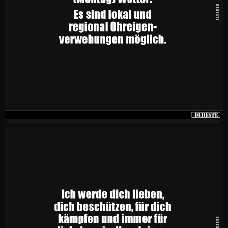
"Was machen Sie beruflich?" "Domina." "Kann
man davon leben?" "Na ja, man schlägt sich so
durch."
Und nun zum Morgen (Montag) Wetter: Es sind