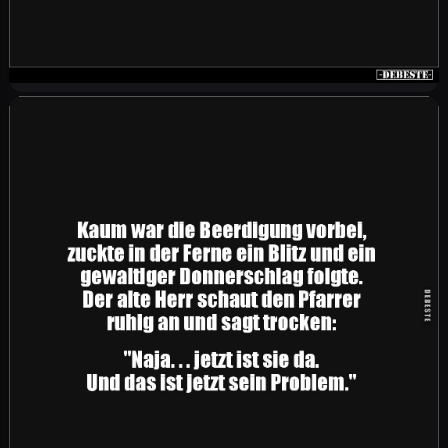
Die Frau heulend aus der Umkleidekabine: „Sie
ist zu eng!" Mann: „Die Hose oder die Kabine?"
Der Tod trat sofort ein.