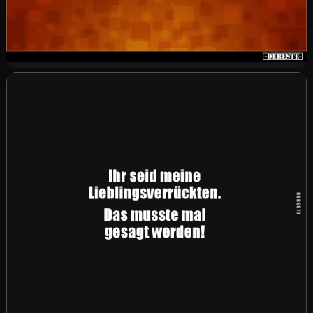
"Wenn Sie den ganzen Tag schwitzen, könnte
das auch ein Anzeichen für den Beginn der
Wechseljahre..." "Aufs Maul?????"